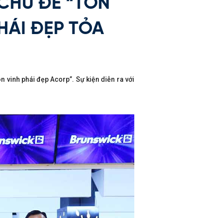
CHỦ ĐỀ “TÔN
HÁI ĐẸP TỎA
 vinh phái đẹp Acorp”. Sự kiện diễn ra với