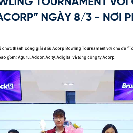
WLING TOURNAMENT VỚI 
ACORP” NGÀY 8/3 - NƠI P
ổ chức thành công giải đấu Acorp Bowling Tournament với chủ đề “Tôn
ao gồm: Aguru, Adoor, Acity, Adigital và tổng công ty Acorp.