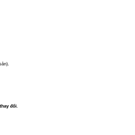
sản).
thay đổi
.