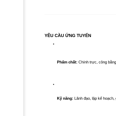
YÊU CẦU ỨNG TUYỂN
Phẩm chất:
 Chính trực, công bằng,
Kỹ năng:
 Lãnh đạo, lập kế hoạch, gi