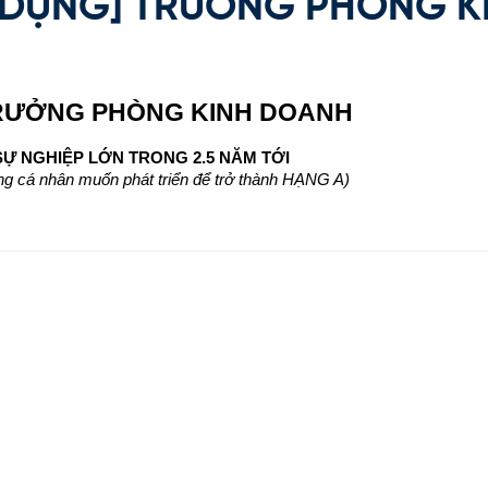
 DỤNG] TRƯỞNG PHÒNG K
RƯỞNG PHÒNG KINH DOANH
Ự NGHIỆP LỚN TRONG 2.5 NĂM TỚI
 cá nhân muốn phát triển để trở thành HẠNG A)